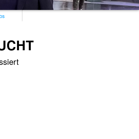
bs
UCHT
ssiert